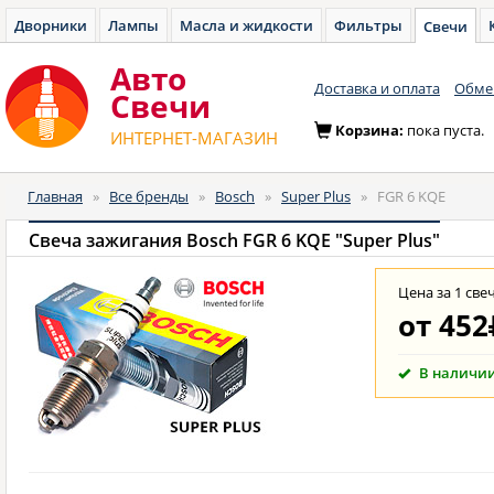
Дворники
Лампы
Масла и жидкости
Фильтры
Свечи
Авто
Доставка и оплата
Обмен
Cвечи
Корзина:
пока пуста.
ИНТЕРНЕТ-МАГАЗИН
Главная
»
Все бренды
»
Bosch
»
Super Plus
»
FGR 6 KQE
Свеча зажигания Bosch FGR 6 KQE "Super Plus"
Цена за 1 све
от
452
В наличи