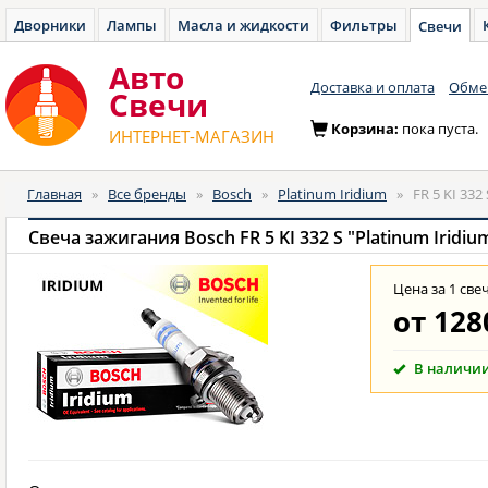
Дворники
Лампы
Масла и жидкости
Фильтры
Свечи
Авто
Доставка и оплата
Обмен
Cвечи
Корзина:
пока пуста.
ИНТЕРНЕТ-МАГАЗИН
Главная
»
Все бренды
»
Bosch
»
Platinum Iridium
»
FR 5 KI 332 
Свеча зажигания Bosch FR 5 KI 332 S "Platinum Iridiu
Цена за 1 све
от
128
В наличи