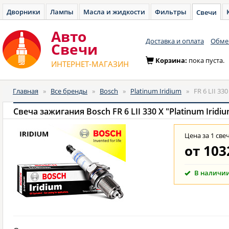
Дворники
Лампы
Масла и жидкости
Фильтры
Свечи
Авто
Доставка и оплата
Обмен
Cвечи
Корзина:
пока пуста.
ИНТЕРНЕТ-МАГАЗИН
Главная
»
Все бренды
»
Bosch
»
Platinum Iridium
»
FR 6 LII 330
Свеча зажигания Bosch FR 6 LII 330 X "Platinum Iridi
Цена за 1 све
от
103
В наличи