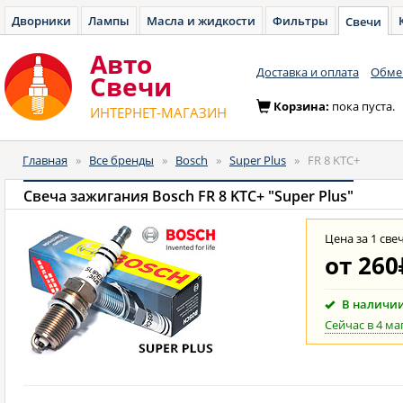
Дворники
Лампы
Масла и жидкости
Фильтры
Свечи
Авто
Доставка и оплата
Обмен
Cвечи
Корзина:
пока пуста.
ИНТЕРНЕТ-МАГАЗИН
Главная
»
Все бренды
»
Bosch
»
Super Plus
»
FR 8 KTC+
Свеча зажигания Bosch FR 8 KTC+ "Super Plus"
Цена за 1 све
от
260
В наличи
Сейчас в 4 ма