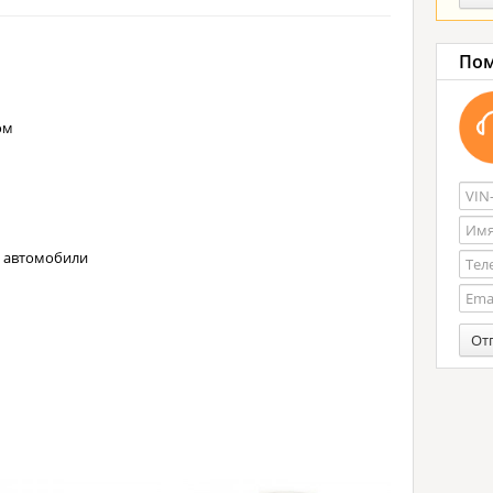
Пом
ом
е автомобили
От