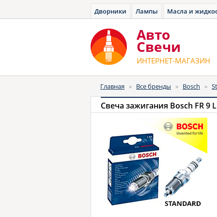
Дворники
Лампы
Масла и жидко
Авто
Cвечи
ИНТЕРНЕТ-МАГАЗИН
Главная
»
Все бренды
»
Bosch
»
S
Свеча зажигания Bosch FR 9 L