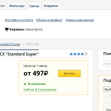
сти
Фильтры
Коврики
Свечи
Доставка и оплата
Обмен и возврат
Адреса магазинов
Корзина:
пока пуста.
tandard Super
»
FR 9 LCX
Пои
CX "Standard Super"
Цена за 1 свечу
от
497
Купить
Под
В наличии
Сейчас в 3 магазинах
По