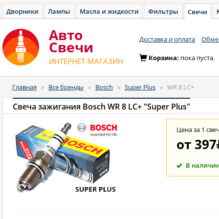
Дворники
Лампы
Масла и жидкости
Фильтры
Свечи
Авто
Доставка и оплата
Обмен
Cвечи
Корзина:
пока пуста.
ИНТЕРНЕТ-МАГАЗИН
Главная
»
Все бренды
»
Bosch
»
Super Plus
»
WR 8 LC+
Свеча зажигания Bosch WR 8 LC+ "Super Plus"
Цена за 1 све
от
397
В наличи