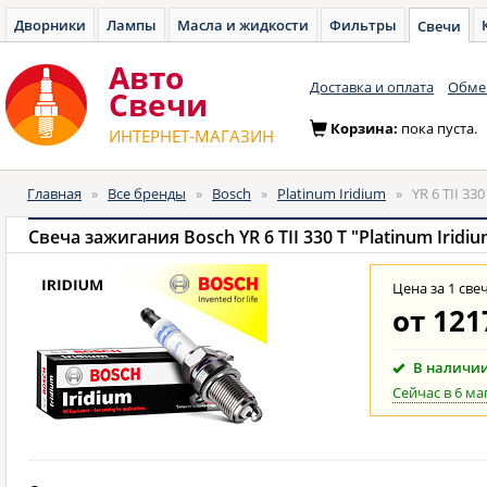
Дворники
Лампы
Масла и жидкости
Фильтры
Свечи
Авто
Доставка и оплата
Обмен
Cвечи
Корзина:
пока пуста.
ИНТЕРНЕТ-МАГАЗИН
Главная
»
Все бренды
»
Bosch
»
Platinum Iridium
»
YR 6 TII 330
Свеча зажигания Bosch YR 6 TII 330 T "Platinum Iridi
Цена за 1 све
от
121
В наличи
Сейчас в 6 ма