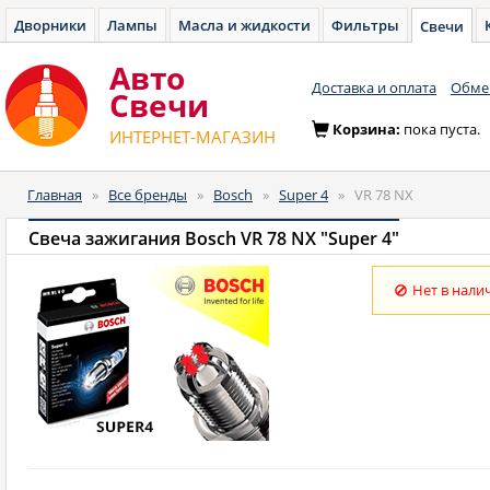
Дворники
Лампы
Масла и жидкости
Фильтры
Свечи
Авто
Доставка и оплата
Обмен
Cвечи
Корзина:
пока пуста.
ИНТЕРНЕТ-МАГАЗИН
Главная
»
Все бренды
»
Bosch
»
Super 4
»
VR 78 NX
Свеча зажигания Bosch VR 78 NX "Super 4"
Нет в нали