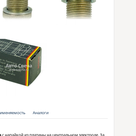
именяемость
Аналоги
s
с напайкой из платины на центральном электроде. За