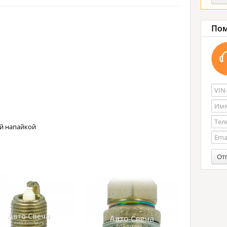
Пом
ой напайкой
От