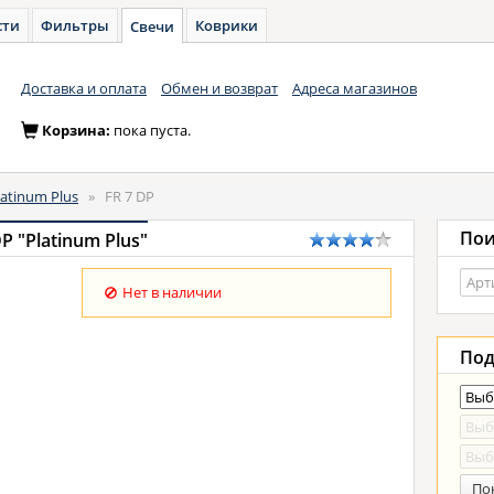
сти
Фильтры
Коврики
Свечи
Доставка и оплата
Обмен и возврат
Адреса магазинов
Корзина:
пока пуста.
latinum Plus
»
FR 7 DP
Пои
P "Platinum Plus"
Нет в наличии
Под
По