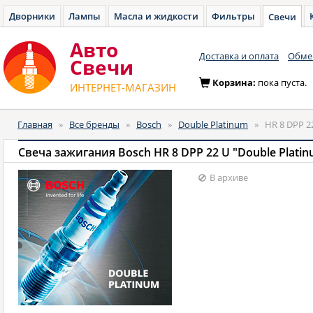
Дворники
Лампы
Масла и жидкости
Фильтры
Свечи
Авто
Доставка и оплата
Обмен
Cвечи
Корзина:
пока пуста.
ИНТЕРНЕТ-МАГАЗИН
Главная
»
Все бренды
»
Bosch
»
Double Platinum
»
HR 8 DPP 2
Свеча зажигания Bosch HR 8 DPP 22 U "Double Plati
В архиве