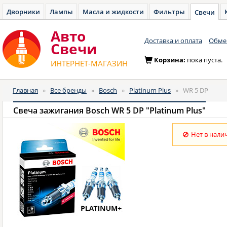
Дворники
Лампы
Масла и жидкости
Фильтры
Свечи
Авто
Доставка и оплата
Обмен
Cвечи
Корзина:
пока пуста.
ИНТЕРНЕТ-МАГАЗИН
Главная
»
Все бренды
»
Bosch
»
Platinum Plus
»
WR 5 DP
Свеча зажигания Bosch WR 5 DP "Platinum Plus"
Нет в нали