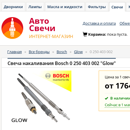
Дворники
Лампы
Масла и жидкости
Фильтры
Свечи
Авто
Доставка и оплата
Обмен
Cвечи
Корзина:
пока пуста.
ИНТЕРНЕТ-МАГАЗИН
Главная
»
Все бренды
»
Bosch
»
Glow
»
0 250 403 002
Свеча накаливания Bosch 0 250 403 002 "Glow"
Цена за 1 све
от
176
В наличи
Сейчас в 1 ма