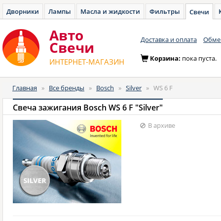
Дворники
Лампы
Масла и жидкости
Фильтры
Свечи
Авто
Доставка и оплата
Обмен
Cвечи
Корзина:
пока пуста.
ИНТЕРНЕТ-МАГАЗИН
Главная
»
Все бренды
»
Bosch
»
Silver
»
WS 6 F
Свеча зажигания Bosch WS 6 F "Silver"
В архиве