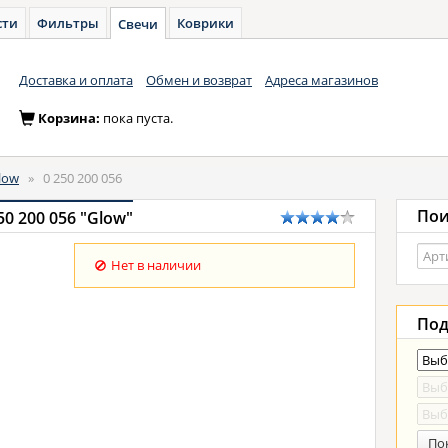
сти
Фильтры
Коврики
Свечи
Доставка и оплата
Обмен и возврат
Адреса магазинов
Корзина:
пока пуста.
low
»
0 250 200 056
Пои
0 200 056 "Glow"
Нет в наличии
Под
По