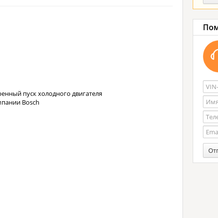
Пом
енный пуск холодного двигателя
мпании Bosch
От