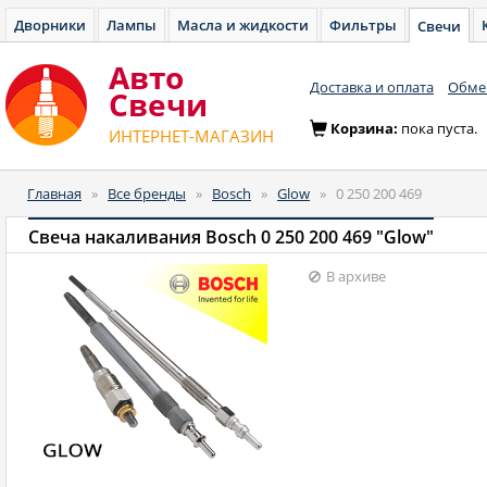
Дворники
Лампы
Масла и жидкости
Фильтры
Свечи
Авто
Доставка и оплата
Обмен
Cвечи
Корзина:
пока пуста.
ИНТЕРНЕТ-МАГАЗИН
Главная
»
Все бренды
»
Bosch
»
Glow
»
0 250 200 469
Свеча накаливания Bosch 0 250 200 469 "Glow"
В архиве