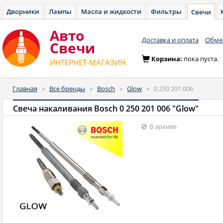
Дворники
Лампы
Масла и жидкости
Фильтры
Свечи
Авто
Доставка и оплата
Обмен
Cвечи
Корзина:
пока пуста.
ИНТЕРНЕТ-МАГАЗИН
Главная
»
Все бренды
»
Bosch
»
Glow
»
0 250 201 006
Свеча накаливания Bosch 0 250 201 006 "Glow"
В архиве