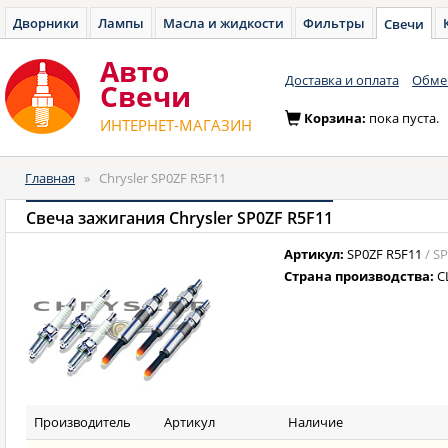
Дворники
Лампы
Масла и жидкости
Фильтры
Свечи
Авто
Доставка и оплата
Обмен
Cвечи
Корзина:
пока пуста.
ИНТЕРНЕТ-МАГАЗИН
Главная
»
Chrysler SP0ZF R5F11
Свеча зажигания Chrysler SP0ZF R5F11
Артикул:
SP0ZF R5F11
/ S
Страна производства:
С
Производитель
Артикул
Наличие