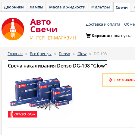
Дворники
Лампы
Масла и жидкости
Фильтры
Свечи
Авто
Доставка и оплата
Обмен
Cвечи
Корзина:
пока пуста.
ИНТЕРНЕТ-МАГАЗИН
Главная
»
Все бренды
»
Denso
»
Glow
»
DG-198
Свеча накаливания Denso DG-198 "Glow"
Нет в нали