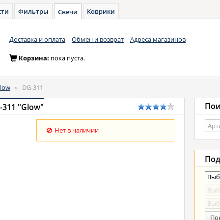
сти
Фильтры
Коврики
Свечи
Доставка и оплата
Обмен и возврат
Адреса магазинов
Корзина:
пока пуста.
low
»
DG-311
Пои
-311 "Glow"
Нет в наличии
Под
По