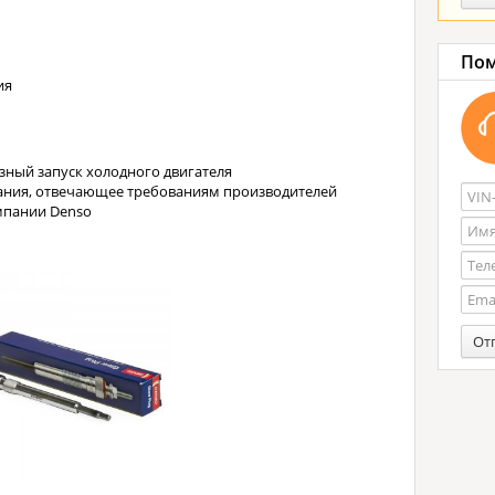
Пом
ия
зный запуск холодного двигателя
ания, отвечающее требованиям производителей
мпании Denso
От