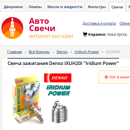
Дворники
Лампы
Масла и жидкости
Фильтры
Свечи
Авто
Доставка и оплата
Обмен
Cвечи
Корзина:
пока пуста.
ИНТЕРНЕТ-МАГАЗИН
Главная
»
Все бренды
»
Denso
»
Iridium Power
»
IXUH20I
Свеча зажигания Denso IXUH20I "Iridium Power"
Нет в нали