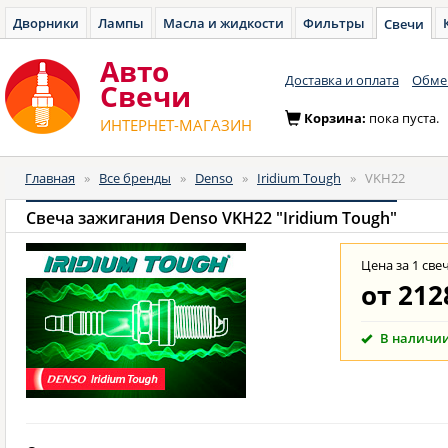
Дворники
Лампы
Масла и жидкости
Фильтры
Свечи
Авто
Доставка и оплата
Обмен
Cвечи
Корзина:
пока пуста.
ИНТЕРНЕТ-МАГАЗИН
Главная
»
Все бренды
»
Denso
»
Iridium Tough
»
VKH22
Свеча зажигания Denso VKH22 "Iridium Tough"
Цена за 1 све
от
212
В наличи