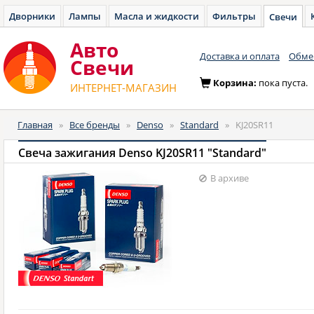
Дворники
Лампы
Масла и жидкости
Фильтры
Свечи
Авто
Доставка и оплата
Обмен
Cвечи
Корзина:
пока пуста.
ИНТЕРНЕТ-МАГАЗИН
Главная
»
Все бренды
»
Denso
»
Standard
»
KJ20SR11
Свеча зажигания Denso KJ20SR11 "Standard"
В архиве