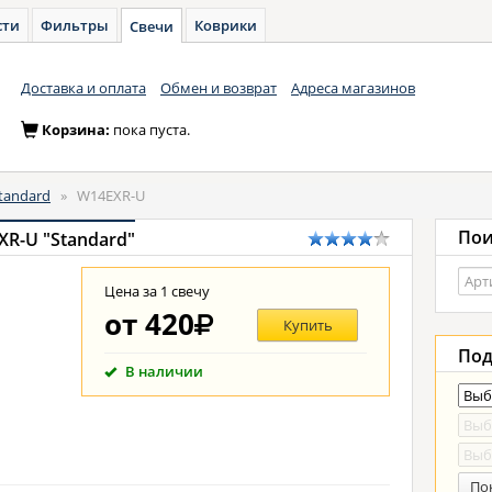
сти
Фильтры
Коврики
Свечи
Доставка и оплата
Обмен и возврат
Адреса магазинов
Корзина:
пока пуста.
tandard
»
W14EXR-U
Пои
R-U "Standard"
Цена за 1 свечу
от
420
Купить
Под
В наличии
По