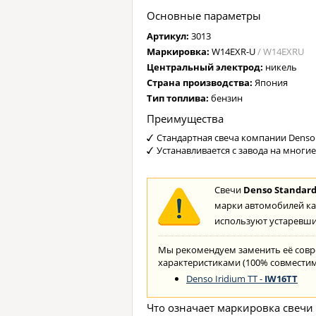
Основные параметры
Артикул:
3013
Маркировка:
W14EXR-U
/ W14EXRU
Центральный электрод:
никель
Страна производства:
Япония
Тип топлива:
бензин
Преимущества
Стандартная свеча компании Denso
Устанавливается с завода на многи
Свечи
Denso Standar
марки автомобилей ка
используют устаревши
Мы рекомендуем заменить её сов
характеристиками (100% совместим
Denso Iridium TT -
IW16TT
Что означает маркировка свечи