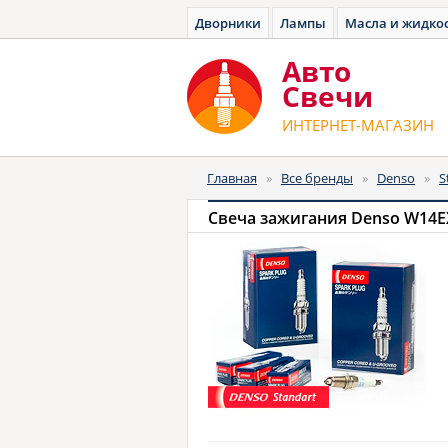
Дворники
Лампы
Масла и жидко
Авто
Cвечи
ИНТЕРНЕТ-МАГАЗИН
Главная
»
Все бренды
»
Denso
»
S
Свеча зажигания Denso W14EX