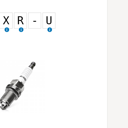
X
R
-
U