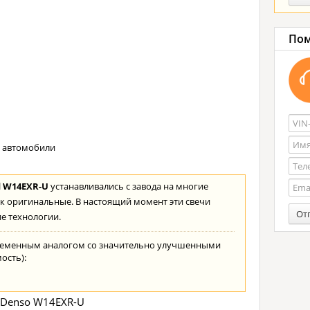
Пом
е автомобили
d W14EXR-U
устанавливались с завода на многие
к оригинальные. В настоящий момент эти свечи
От
е технологии.
ременным аналогом со значительно улучшенными
ость):
 Denso W14EXR-U