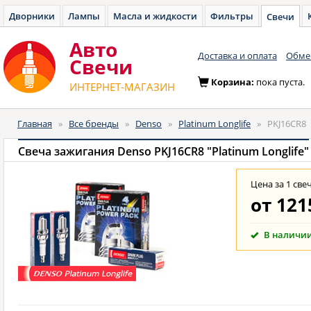
Дворники
Лампы
Масла и жидкости
Фильтры
Свечи
Авто
Доставка и оплата
Обмен
Cвечи
Корзина:
пока пуста.
ИНТЕРНЕТ-МАГАЗИН
Главная
»
Все бренды
»
Denso
»
Platinum Longlife
»
PKJ16CR8
Свеча зажигания Denso PKJ16CR8 "Platinum Longlife"
Цена за 1 све
от
121
В наличи