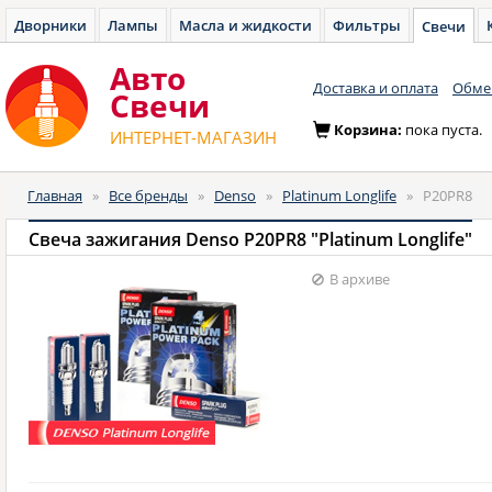
Дворники
Лампы
Масла и жидкости
Фильтры
Свечи
Авто
Доставка и оплата
Обмен
Cвечи
Корзина:
пока пуста.
ИНТЕРНЕТ-МАГАЗИН
Главная
»
Все бренды
»
Denso
»
Platinum Longlife
»
P20PR8
Свеча зажигания Denso P20PR8 "Platinum Longlife"
В архиве