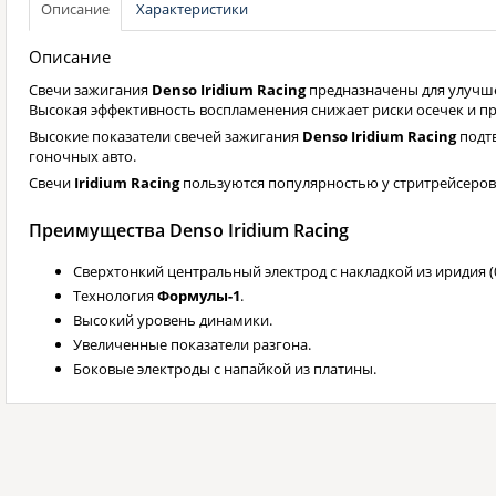
Описание
Характеристики
Описание
Свечи зажигания
Denso Iridium Racing
предназначены для улучше
Высокая эффективность воспламенения снижает риски осечек и п
Высокие показатели свечей зажигания
Denso Iridium Racing
подт
гоночных авто.
Свечи
Iridium Racing
пользуются популярностью у стритрейсеров
Преимущества Denso Iridium Racing
Сверхтонкий центральный электрод с накладкой из иридия (0
Технология
Формулы-1
.
Высокий уровень динамики.
Увеличенные показатели разгона.
Боковые электроды с напайкой из платины.