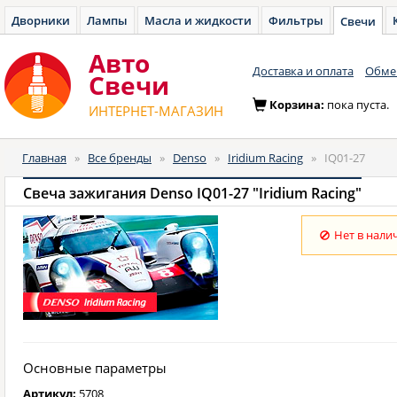
Дворники
Лампы
Масла и жидкости
Фильтры
Свечи
Авто
Доставка и оплата
Обмен
Cвечи
Корзина:
пока пуста.
ИНТЕРНЕТ-МАГАЗИН
Главная
»
Все бренды
»
Denso
»
Iridium Racing
»
IQ01-27
Свеча зажигания Denso IQ01-27 "Iridium Racing"
Нет в нали
Основные параметры
Артикул:
5708