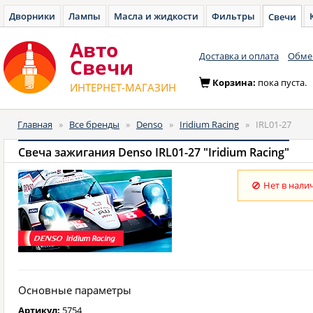
Дворники
Лампы
Масла и жидкости
Фильтры
Свечи
Авто
Доставка и оплата
Обмен
Cвечи
Корзина:
пока пуста.
ИНТЕРНЕТ-МАГАЗИН
Главная
»
Все бренды
»
Denso
»
Iridium Racing
»
IRL01-27
Свеча зажигания Denso IRL01-27 "Iridium Racing"
Нет в нали
Основные параметры
Артикул:
5754