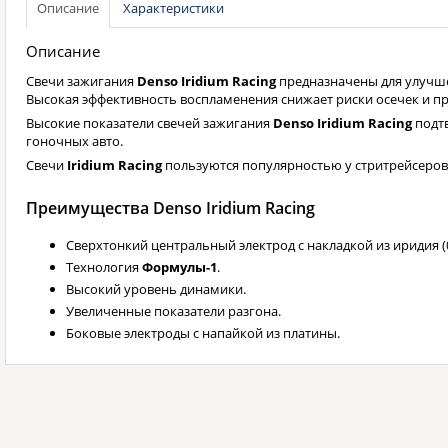
Описание
Характеристики
Описание
Свечи зажигания
Denso Iridium Racing
предназначены для улучше
Высокая эффективность воспламенения снижает риски осечек и п
Высокие показатели свечей зажигания
Denso Iridium Racing
подт
гоночных авто.
Свечи
Iridium Racing
пользуются популярностью у стритрейсеров
Преимущества Denso Iridium Racing
Сверхтонкий центральный электрод с накладкой из иридия (0
Технология
Формулы-1
.
Высокий уровень динамики.
Увеличенные показатели разгона.
Боковые электроды с напайкой из платины.