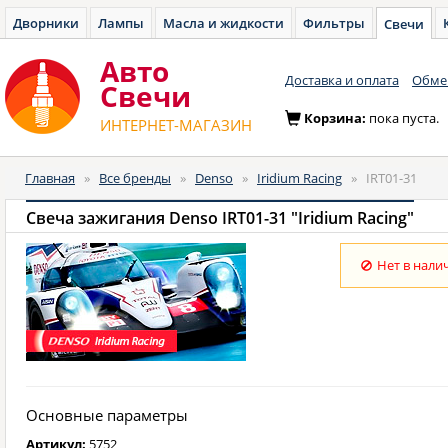
Дворники
Лампы
Масла и жидкости
Фильтры
Свечи
Авто
Доставка и оплата
Обмен
Cвечи
Корзина:
пока пуста.
ИНТЕРНЕТ-МАГАЗИН
Главная
»
Все бренды
»
Denso
»
Iridium Racing
»
IRT01-31
Свеча зажигания Denso IRT01-31 "Iridium Racing"
Нет в нали
Основные параметры
Артикул:
5752