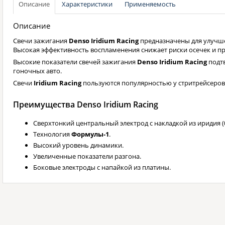
Описание
Характеристики
Применяемость
Описание
Свечи зажигания
Denso Iridium Racing
предназначены для улучше
Высокая эффективность воспламенения снижает риски осечек и п
Высокие показатели свечей зажигания
Denso Iridium Racing
подт
гоночных авто.
Свечи
Iridium Racing
пользуются популярностью у стритрейсеров
Преимущества Denso Iridium Racing
Сверхтонкий центральный электрод с накладкой из иридия (0
Технология
Формулы-1
.
Высокий уровень динамики.
Увеличенные показатели разгона.
Боковые электроды с напайкой из платины.