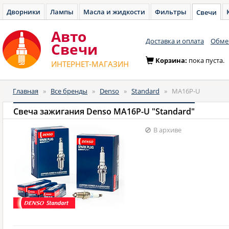
Дворники
Лампы
Масла и жидкости
Фильтры
Свечи
Авто
Доставка и оплата
Обмен
Cвечи
Корзина:
пока пуста.
ИНТЕРНЕТ-МАГАЗИН
Главная
»
Все бренды
»
Denso
»
Standard
»
MA16P-U
Свеча зажигания Denso MA16P-U "Standard"
В архиве