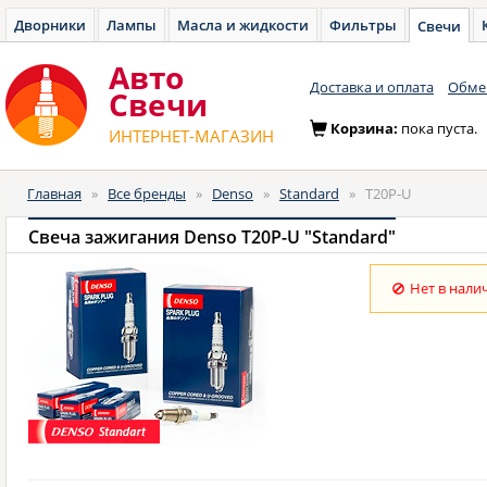
Дворники
Лампы
Масла и жидкости
Фильтры
Свечи
Авто
Доставка и оплата
Обмен
Cвечи
Корзина:
пока пуста.
ИНТЕРНЕТ-МАГАЗИН
Главная
»
Все бренды
»
Denso
»
Standard
»
T20P-U
Свеча зажигания Denso T20P-U "Standard"
Нет в нали