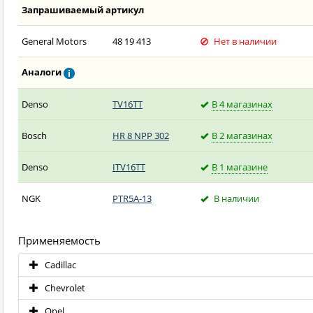
Запрашиваемый артикул
General Motors
48 19 413
Нет в наличии
Аналоги
Denso
TV16TT
В 4 магазинах
Bosch
HR 8 NPP 302
В 2 магазинах
Denso
ITV16TT
В 1 магазине
NGK
PTR5A-13
В наличии
Применяемость
Cadillac
Chevrolet
Opel