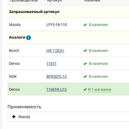
Производитель
Артикул
Наличие
Запрашиваемый артикул
Mazda
LFY3-18-110
В наличии
Аналоги
Bosch
HR 7 DCX+
В наличии
Denso
T16TT
В наличии
NGK
BPR5EFS-13
В наличии
Denso
T16EPR-U15
В 1 магазине
Применяемость
Mazda