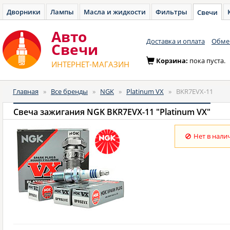
Дворники
Лампы
Масла и жидкости
Фильтры
Свечи
Авто
Доставка и оплата
Обмен
Cвечи
Корзина:
пока пуста.
ИНТЕРНЕТ-МАГАЗИН
Главная
»
Все бренды
»
NGK
»
Platinum VX
»
BKR7EVX-11
Свеча зажигания NGK BKR7EVX-11 "Platinum VX"
Нет в нали