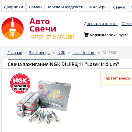
Дворники
Лампы
Масла и жидкости
Фильтры
Свечи
Авто
Доставка и оплата
Обмен
Cвечи
Корзина:
пока пуста.
ИНТЕРНЕТ-МАГАЗИН
Главная
»
Все бренды
»
NGK
»
Laser Iridium
»
DILFR6J11
Свеча зажигания NGK DILFR6J11 "Laser Iridium"
Нет в нали