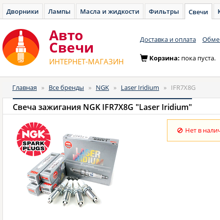
Дворники
Лампы
Масла и жидкости
Фильтры
Свечи
Авто
Доставка и оплата
Обмен
Cвечи
Корзина:
пока пуста.
ИНТЕРНЕТ-МАГАЗИН
Главная
»
Все бренды
»
NGK
»
Laser Iridium
»
IFR7X8G
Свеча зажигания NGK IFR7X8G "Laser Iridium"
Нет в нали