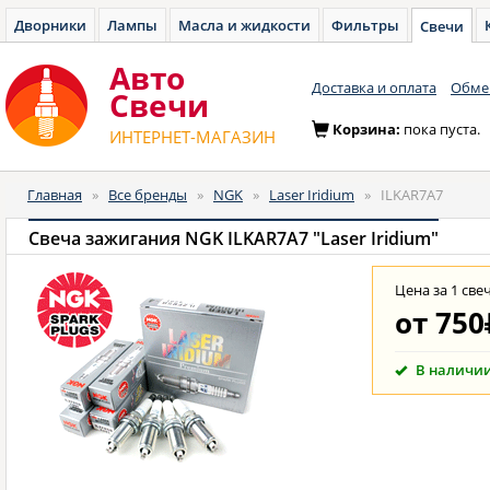
Дворники
Лампы
Масла и жидкости
Фильтры
Свечи
Авто
Доставка и оплата
Обмен
Cвечи
Корзина:
пока пуста.
ИНТЕРНЕТ-МАГАЗИН
Главная
»
Все бренды
»
NGK
»
Laser Iridium
»
ILKAR7A7
Свеча зажигания NGK ILKAR7A7 "Laser Iridium"
Цена за 1 све
от
750
В наличи