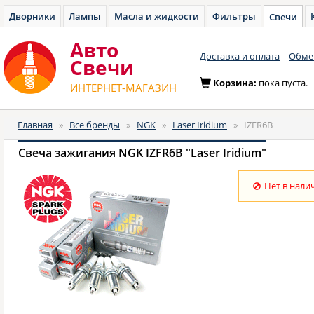
Дворники
Лампы
Масла и жидкости
Фильтры
Свечи
Авто
Доставка и оплата
Обмен
Cвечи
Корзина:
пока пуста.
ИНТЕРНЕТ-МАГАЗИН
Главная
»
Все бренды
»
NGK
»
Laser Iridium
»
IZFR6B
Свеча зажигания NGK IZFR6B "Laser Iridium"
Нет в нали