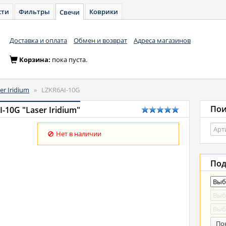
сти
Фильтры
Коврики
Свечи
Доставка и оплата
Обмен и возврат
Адреса магазинов
Корзина:
пока пуста.
er Iridium
»
LZKR6AI-10G
Пои
10G "Laser Iridium"
Нет в наличии
Под
По