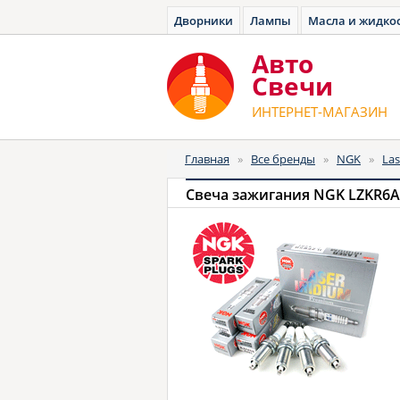
Дворники
Лампы
Масла и жидко
Авто
Cвечи
ИНТЕРНЕТ-МАГАЗИН
Главная
»
Все бренды
»
NGK
»
Las
Свеча зажигания NGK LZKR6AI-