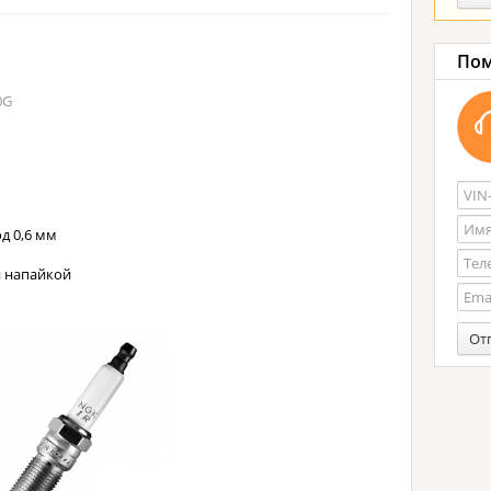
Пом
0G
д 0,6 мм
й напайкой
От