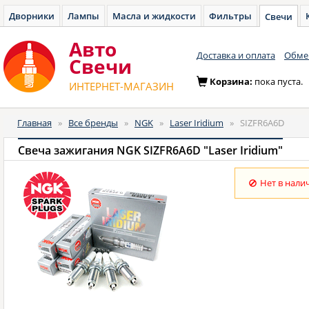
Дворники
Лампы
Масла и жидкости
Фильтры
Свечи
Авто
Доставка и оплата
Обмен
Cвечи
Корзина:
пока пуста.
ИНТЕРНЕТ-МАГАЗИН
Главная
»
Все бренды
»
NGK
»
Laser Iridium
»
SIZFR6A6D
Свеча зажигания NGK SIZFR6A6D "Laser Iridium"
Нет в нали