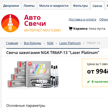
Дворники
Лампы
Масла и жидкости
Фильтры
Свечи
Авто
Доставка и оплата
Обмен
Cвечи
Корзина:
пока пуста.
ИНТЕРНЕТ-МАГАЗИН
Главная
»
Все бренды
»
NGK
»
Laser Platinum
»
TR6AP-13
Свеча зажигания NGK TR6AP-13 "Laser Platinum"
Цена за 1 све
от
994
В наличи
Основные параметры