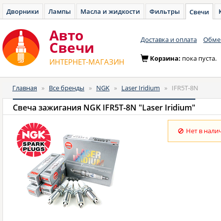
Дворники
Лампы
Масла и жидкости
Фильтры
Свечи
Авто
Доставка и оплата
Обмен
Cвечи
Корзина:
пока пуста.
ИНТЕРНЕТ-МАГАЗИН
Главная
»
Все бренды
»
NGK
»
Laser Iridium
»
IFR5T-8N
Свеча зажигания NGK IFR5T-8N "Laser Iridium"
Нет в нали