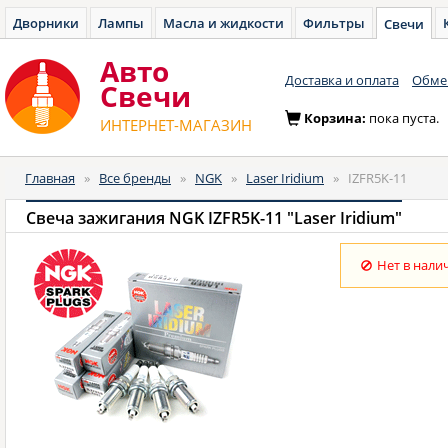
Дворники
Лампы
Масла и жидкости
Фильтры
Свечи
Авто
Доставка и оплата
Обмен
Cвечи
Корзина:
пока пуста.
ИНТЕРНЕТ-МАГАЗИН
Главная
»
Все бренды
»
NGK
»
Laser Iridium
»
IZFR5K-11
Свеча зажигания NGK IZFR5K-11 "Laser Iridium"
Нет в нали