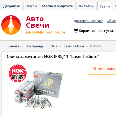
Дворники
Лампы
Масла и жидкости
Фильтры
Свечи
Авто
Доставка и оплата
Обмен
Cвечи
Корзина:
пока пуста.
ИНТЕРНЕТ-МАГАЗИН
Главная
»
Все бренды
»
NGK
»
Laser Iridium
»
IFR5J11
Свеча зажигания NGK IFR5J11 "Laser Iridium"
Нет в нали