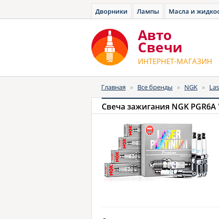
Дворники
Лампы
Масла и жидко
Авто
Cвечи
ИНТЕРНЕТ-МАГАЗИН
Главная
»
Все бренды
»
NGK
»
Las
Свеча зажигания NGK PGR6A "