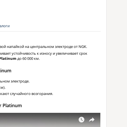
алоги
вой напайкой на центральном электроде от NGK.
вает устойчивость к износу и увеличивает срок
Platinum
до 60 000 км.
tinum
льном электроде.
м).
кают случайного возгорания.
 Platinum