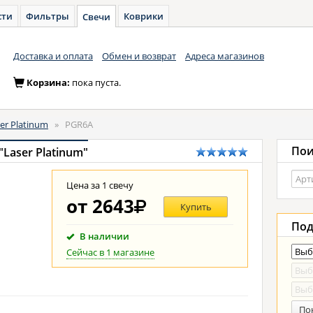
сти
Фильтры
Коврики
Свечи
Доставка и оплата
Обмен и возврат
Адреса магазинов
Корзина:
пока пуста.
er Platinum
»
PGR6A
Пои
Laser Platinum"
Цена за 1 свечу
от
2643
Купить
Под
В наличии
Сейчас в 1 магазине
По