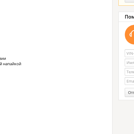
Пом
зии
ой напайкой
От