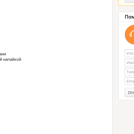
Пом
зии
ой напайкой
От