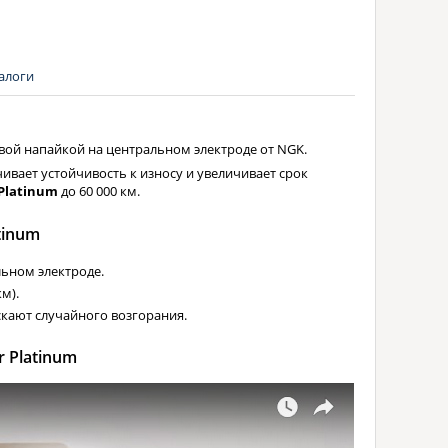
алоги
вой напайкой на центральном электроде от NGK.
вает устойчивость к износу и увеличивает срок
Platinum
до 60 000 км.
tinum
льном электроде.
м).
кают случайного возгорания.
 Platinum