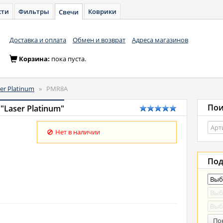
сти
Фильтры
Коврики
Свечи
Доставка и оплата
Обмен и возврат
Адреса магазинов
Корзина:
пока пуста.
er Platinum
»
PMR8A
Пои
Laser Platinum"
Нет в наличии
Под
По