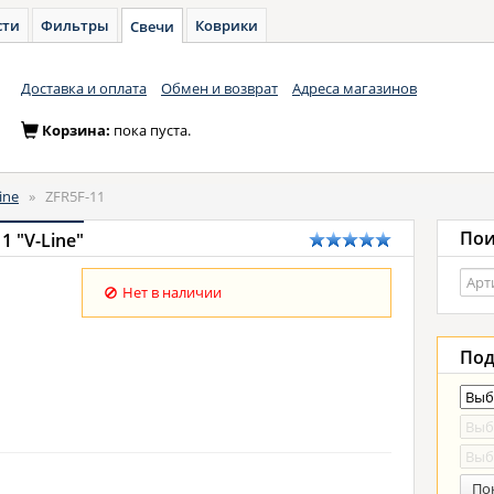
сти
Фильтры
Коврики
Свечи
Доставка и оплата
Обмен и возврат
Адреса магазинов
Корзина:
пока пуста.
ine
»
ZFR5F-11
Пои
 "V-Line"
Нет в наличии
Под
По