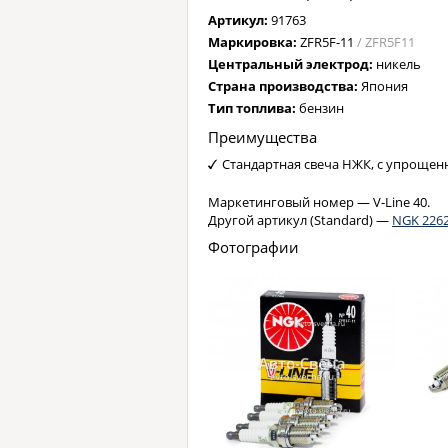
Артикул:
91763
Маркировка:
ZFR5F-11
/ ZFR5F11
Центральный электрод:
никель
Страна производства:
Япония
Тип топлива:
бензин
Преимущества
Стандартная свеча НЖК, с упроще
Маркетинговый номер — V-Line 40.
Другой артикул (Standard) —
NGK 226
Фотографии