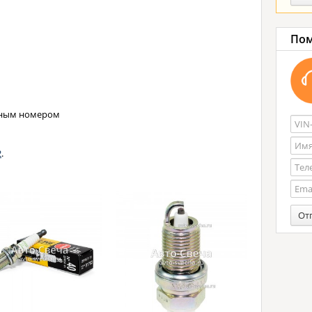
Пом
нным номером
2
.
От