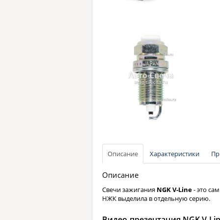
Описание
Характеристики
Пр
Описание
Свечи зажигания
NGK V-Line
- это са
НЖК выделила в отдельную серию.
Видео-презентация NGK V-Li