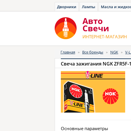
Дворники
Лампы
Масла и жидко
Авто
Cвечи
ИНТЕРНЕТ-МАГАЗИН
Главная
»
Все бренды
»
NGK
»
V-L
Свеча зажигания NGK ZFR5F-11
Основные параметры