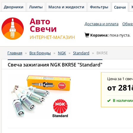
Дворники
Лампы
Масла и жидкости
Фильтры
Свечи
Авто
Доставка и оплата
Обмен
Cвечи
Корзина:
пока пуста.
ИНТЕРНЕТ-МАГАЗИН
Главная
»
Все бренды
»
NGK
»
Standard
»
BKR5E
Свеча зажигания NGK BKR5E "Standard"
Цена за 1 све
от
281
В наличи