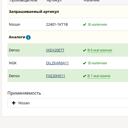
Производитель
Артикул
Наличие
Запрашиваемый артикул
Nissan
22401-1KT1B
В наличии
Аналоги
Denso
IXEH20ETT
В 6 магазинах
NGK
DILZKAR6A11
В наличии
Denso
FXE20HE11
В 1 магазине
Применяемость
Nissan