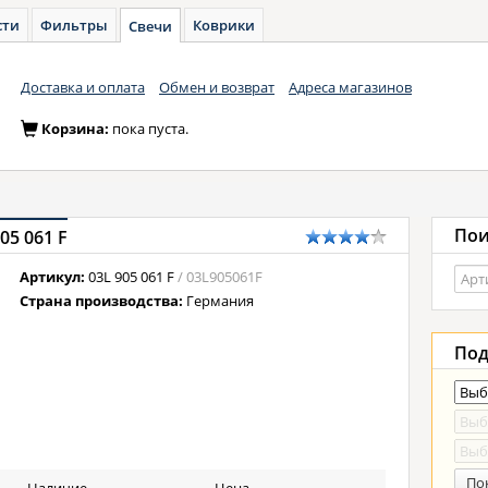
сти
Фильтры
Коврики
Свечи
Доставка и оплата
Обмен и возврат
Адреса магазинов
Корзина:
пока пуста.
Пои
05 061 F
Артикул:
03L 905 061 F
/ 03L905061F
Страна производства:
Германия
Под
По