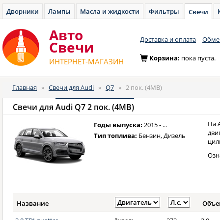
Дворники
Лампы
Масла и жидкости
Фильтры
Свечи
Авто
Доставка и оплата
Обмен
Cвечи
Корзина:
пока пуста.
ИНТЕРНЕТ-МАГАЗИН
Главная
»
Свечи для Audi
»
Q7
»
2 пок. (4MB)
Свечи для
Audi Q7 2 пок. (4MB)
На 
Годы выпуска:
2015 - ...
дви
Тип топлива:
Бензин, Дизель
цил
Озн
Название
Объе